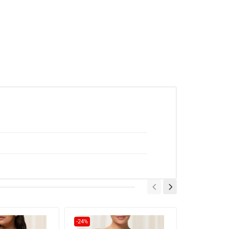
-24%
-16%