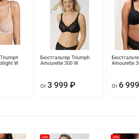
 Triumph
Бюстгальтер Triumph
Бюстгальте
tlight W
Amourette 300 W
Amourette 
3 999 ₽
6 999
От
От
-24%
-24%