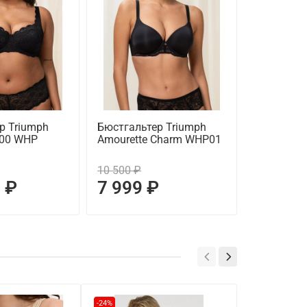
р Triumph
Бюстгальтер Triumph
Бюстгальт
300 WHP
Amourette Charm WHP01
Amourette
10 500 ₽
9 500 ₽
 ₽
7 999 ₽
7 999
-24%
-58%