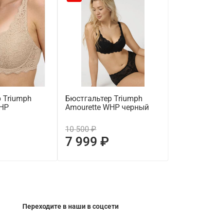
 Triumph
Бюстгальтер Triumph
Бюстгальте
WHP
Amourette WHP черный
Amourette 
акция
10 500 ₽
9 500 ₽
7 999 ₽
3 999 
Переходите в наши в соцсети