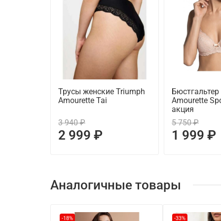
Трусы женские Triumph
Бюстгальтер
Amourette Tai
Amourette Spo
акция
3 940 ₽
5 750 ₽
2 999 ₽
1 999 ₽
Аналогичные товары
-18%
-33%