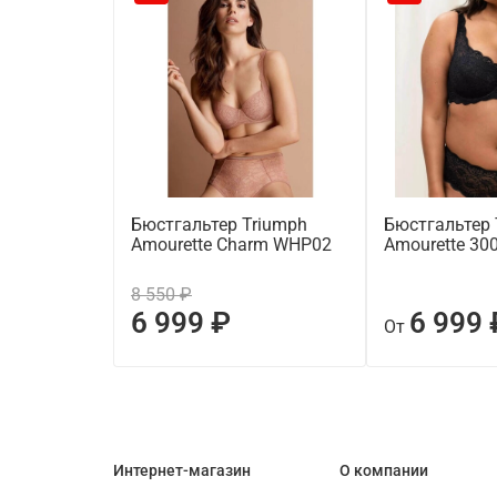
Бюстгальтер Triumph
Бюстгальтер 
Amourette Charm WHP02
Amourette 30
8 550 ₽
6 999 ₽
6 999 
От
Интернет-магазин
О компании