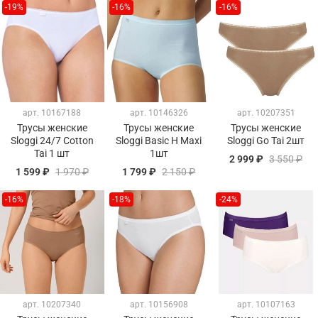
-19%
-16%
-16%
арт.
10167188
арт.
10146326
арт.
10207351
Трусы женские
Трусы женские
Трусы женские
Sloggi 24/7 Cotton
Sloggi Basic H Maxi
Sloggi Go Tai 2шт
Tai 1 шт
1шт
2 999 ₽
3 550 ₽
1 599 ₽
1 970 ₽
1 799 ₽
2 150 ₽
-16%
-18%
-24%
арт.
10207340
арт.
10156908
арт.
10107163