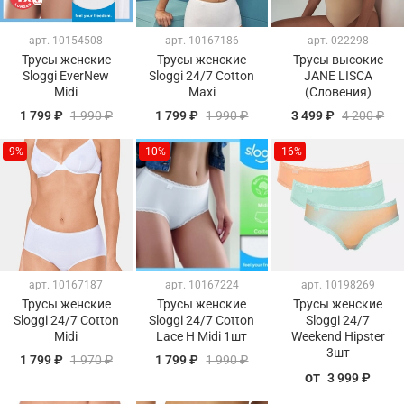
арт.
10154508
арт.
10167186
арт.
022298
Трусы женские
Трусы женские
Трусы высокие
Sloggi EverNew
Sloggi 24/7 Cotton
JANE LISCA
Midi
Maxi
(Словения)
1 799 ₽
1 990 ₽
1 799 ₽
1 990 ₽
3 499 ₽
4 200 ₽
-9%
-10%
-16%
арт.
10167187
арт.
10167224
арт.
10198269
Трусы женские
Трусы женские
Трусы женские
Sloggi 24/7 Cotton
Sloggi 24/7 Cotton
Sloggi 24/7
Midi
Lace H Midi 1шт
Weekend Hipster
3шт
1 799 ₽
1 970 ₽
1 799 ₽
1 990 ₽
от
3 999 ₽