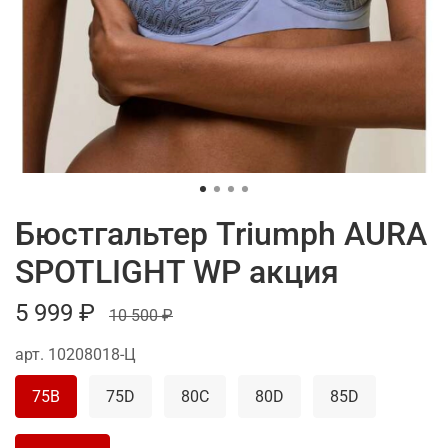
Бюстгальтер Triumph AURA
SPOTLIGHT WP акция
5 999 ₽
10 500 ₽
арт.
10208018-Ц
75B
75D
80C
80D
85D