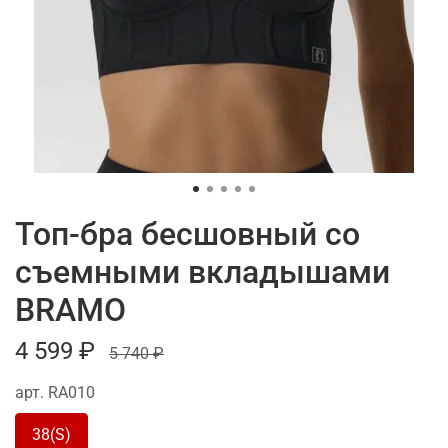
Топ-бра бесшовный со
съемными вкладышами
BRAMO
4 599 ₽
5 740 ₽
арт.
RA010
38(S)