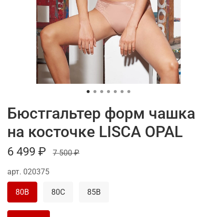
Бюстгальтер форм чашка
на косточке LISCA OPAL
6 499 ₽
7 500 ₽
арт.
020375
80B
80C
85B