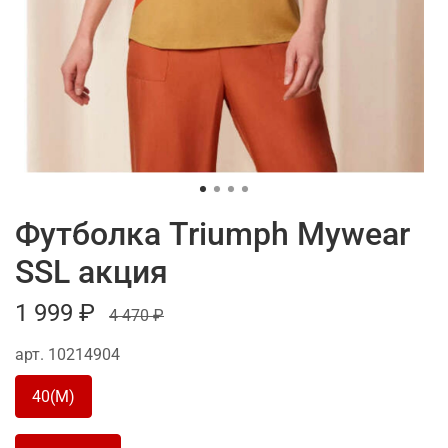
Футболка Triumph Mywear
SSL акция
1 999 ₽
4 470 ₽
арт.
10214904
40(M)