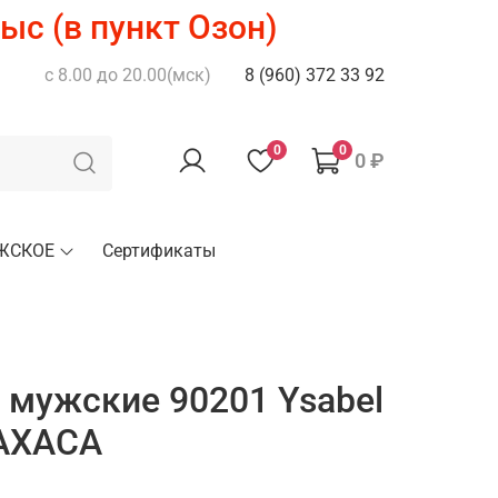
ыс (в пункт Озон)
с 8.00 до 20.00(мск)
8 (960) 372 33 92
0
0
0 ₽
ЖСКОЕ
Сертификаты
мужские 90201 Ysabel
AXACA