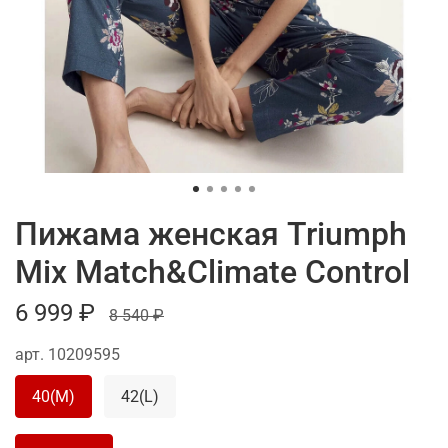
Пижама женская Triumph
Mix Match&Climate Control
6 999 ₽
8 540 ₽
арт.
10209595
40(M)
42(L)