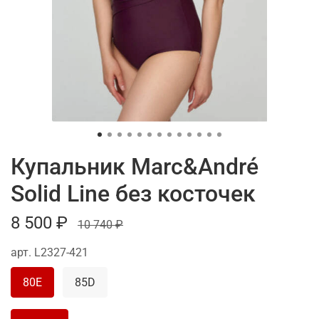
Купальник Marc&André
Solid Line без косточек
8 500 ₽
10 740 ₽
арт.
L2327-421
80E
85D