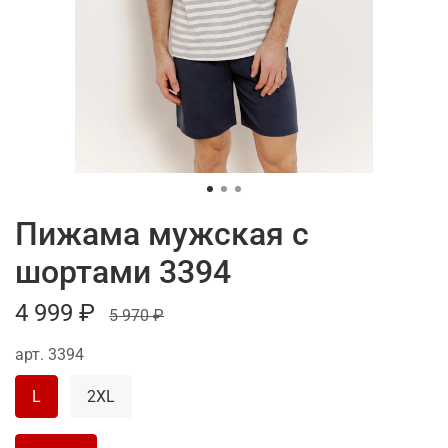
Пижама мужская с
шортами 3394
4 999 ₽
5 970 ₽
арт.
3394
L
2XL