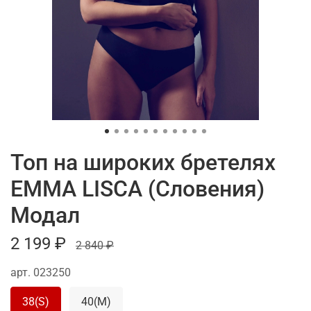
Топ на широких бретелях
EMMA LISCA (Словения)
Модал
2 199 ₽
2 840 ₽
арт.
023250
38(S)
40(M)