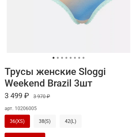
Трусы женские Sloggi
Weekend Brazil 3шт
3 499 ₽
3 970 ₽
арт.
10206005
36(XS)
38(S)
42(L)